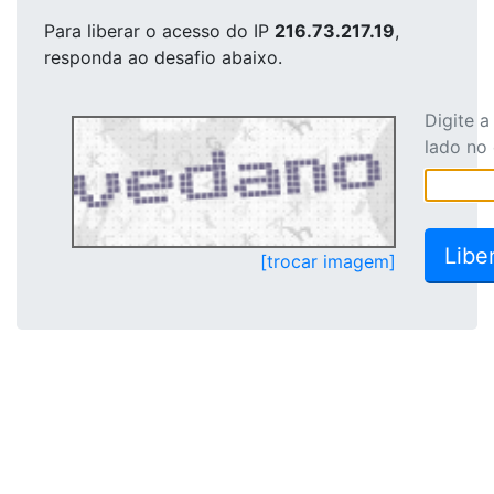
Para liberar o acesso
do IP
216.73.217.19
,
responda ao desafio abaixo.
Digite 
lado no
[trocar imagem]